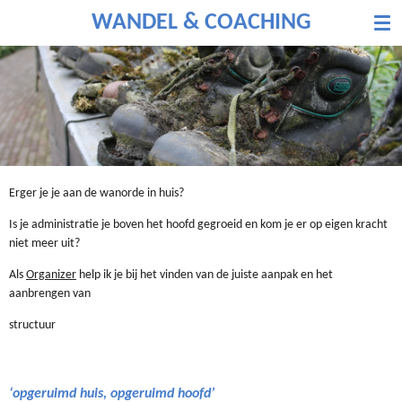
Ga
WANDEL & COACHING
direct
naar
de
hoofdinhoud
Erger je je aan de wanorde in huis?
Is je administratie je boven het hoofd gegroeid en kom je er op eigen kracht
niet meer uit?
Als
Organizer
help ik je bij het vinden van de juiste aanpak en het
aanbrengen van
structuur
‘opgeruimd huis, opgeruimd hoofd’