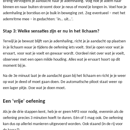
Breng vervolgens je aandacht naar je ademhaling. Volg hoe je adem naar
binnen en naar buiten stroomt door je neus of mond je longen in. Voel hoe je
ademhaling je borstkas en je buik in beweging zet. Zeg eventueel – met het
ademritme mee – in gedachten: ‘in… uit…’.
Stap 3: Welke sensaties zijn er nu in het lichaam?
Terwijl je je bewust blijft van je ademhaling, richt je je aandacht op plaatsen
in je lichaam waar je tijdens de oefening iets voelt. Stel je open voor wat je
ervaart, voor wat je voelt en gewaar wordt. Oordeel niet over wat je voelt,
observeer met een open milde houding. Alles wat je ervaart hoort op dit
moment bij je.
Na de 3e minuut laat je de aandacht gaan bij het lichaam en richt je je weer
op wat je deed of moet gaan doen. De automatische piloot staat weer op
een lager pitje. Doe wat je doen moet.
Een ‘vrije’ oefening
Als je de drie stappen kent, heb je er geen MP3 voor nodig, evenmin als de
oefening precies 3 minuten hoeft te duren. Eén of 5 mag ook. De oefening
kan dus op allerlei manieren uitgevoerd worden. Ook staand (in de rij voor