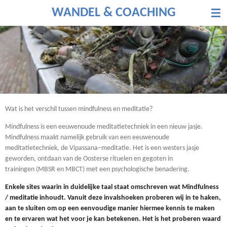
Ga
WANDEL & COACHING
direct
naar
de
hoofdinhoud
Wat is het verschil tussen mindfulness en meditatie?
M
indfulness
is een eeuwenoude
meditatie
techniek in een nieuw jasje.
Mindfulness
maakt
namelijk
gebruik van een eeuwenoude
meditatietechniek
, de
V
ipassana
–
meditatie.
Het
is een westers
jasje
geworden,
ontdaan van
de
O
osterse
rituelen
en gegoten in
trainingen
(MBSR en MBCT) met een
psych
ologische
benadering.
Enkele sites waarin in duidelijke taal staat omschreven wat
Mindfulness
/ meditatie inhoudt. Vanuit deze invalshoeken proberen wij in te haken,
aan te sluiten om op een eenvoudige manier hiermee kennis te maken
en te ervaren wat het voor je kan betekenen. Het is het proberen waard