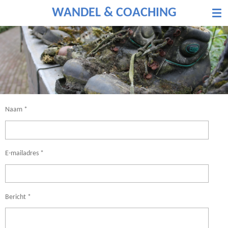
Ga
WANDEL & COACHING
direct
naar
de
hoofdinhoud
Naam *
E-mailadres *
Bericht *