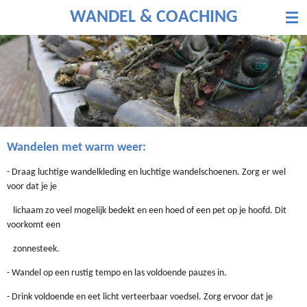
Ga
WANDEL & COACHING
direct
naar
de
hoofdinhoud
Wandelen met warm weer:
- Draag luchtige wandelkleding en luchtige wandelschoenen. Zorg er wel
voor dat je je
lichaam zo veel mogelijk bedekt en een hoed of een pet op je hoofd. Dit
voorkomt een
zonnesteek.
- Wandel op een rustig tempo en las voldoende pauzes in.
- Drink voldoende en eet licht verteerbaar voedsel. Zorg ervoor dat je