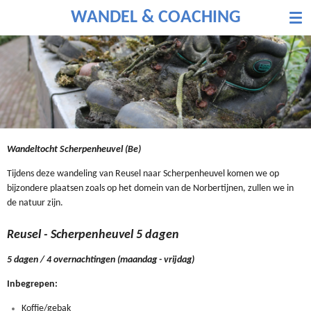
Ga
WANDEL & COACHING
direct
naar
de
hoofdinhoud
Wandeltocht Scherpenheuvel (Be)
Tijdens deze wandeling van Reusel naar Scherpenheuvel komen we op
bijzondere plaatsen zoals op het domein van de Norbertijnen, zullen we in
de natuur zijn.
Reusel - Scherpenheuvel 5 dagen
5 dagen / 4 overnachtingen (maandag - vrijdag)
Inbegrepen:
Koffie/gebak