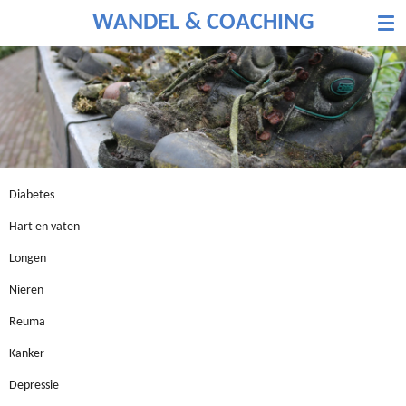
Ga
WANDEL & COACHING
direct
naar
de
hoofdinhoud
Diabetes
Hart en vaten
Longen
Nieren
Reuma
Kanker
Depressie